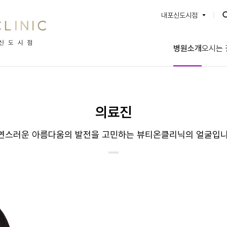
내포신도시점
BEAUTYON :: 뷰티온의원
병원소개
오시는 
강서점
수원망포점
파주운정점
안양범계점
평택고덕점
안산중앙점
별내점
양주옥정점
의료진
서산점
성남신흥점
안성점
돌곶이역점
연스러운 아름다움의 발전을 고민하는 뷰티온클리닉의 얼굴입니
충북혁신도시점
인천계양점
통영점
대전도안점
내포신도시점
광주첨단점
오산점
영종도점
명동점
안동점
동대구역점
울산점