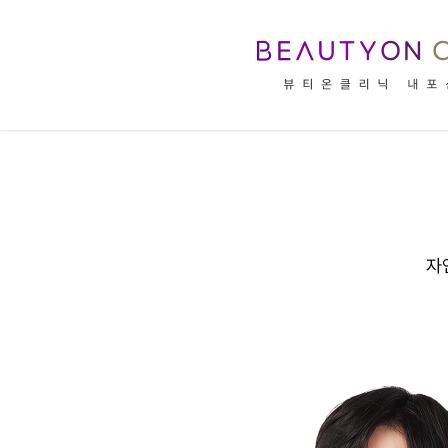
뷰티온의원 내포신도시점 :: 의료진 소개
자