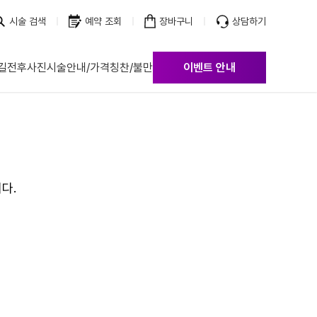
시술 검색
예약 조회
장바구니
상담하기
길
전후사진
시술안내/가격
칭찬/불만
이벤트 안내
다.