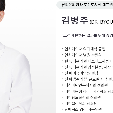
뷰티온의원 내포신도시점 대표
인하대역점
속초점
정관점
화성향남점
김병주
(DR. BYO
동작점
충주점
부천소사점
도쿄긴자점 (
"고객이 원하는 결과를 위해 끊
시흥은계점 (개원 확정)
이천점 (개원 
나주혁신도시점 (개원 확정)
인하대학교 의과대학 졸업
인하대학교 병원 수련의
현 뷰티온의원 내포신도시점 
전 뷰티온의원 강서본점, 서산
전 메이퓨어의원 원장
전 예쁨주의 쁨 글로벌 지점 원
대한비만연구의사회 정회원
대한미용성형레이저의학회 정
대한항노화학회 정회원
대한필러학회 정회원
휴메딕스 임상 자문위원